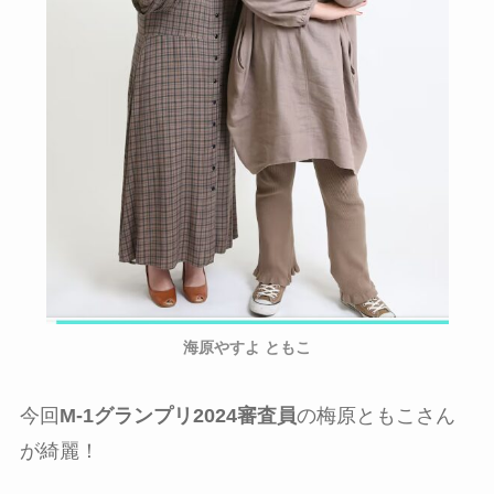
海原やすよ ともこ
今回
M-1グランプリ2024審査員
の梅原ともこさん
が綺麗！