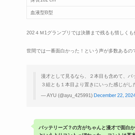
血液型B型
202４Ｍ1グランプリでは決勝まで残るも惜しく
世間では一番面白かった！という声が多数あるの
漫才として見るなら、２本目も含めて、バッ
３組とも１本目より置きにいった感じがした
— AYU (@ayu_425991)
December 22, 202
バッテリーズ？の方がちゃんと漫才で面白かっ