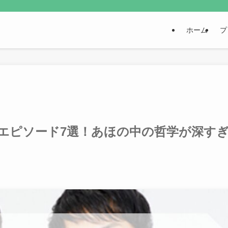
ホーム
プ
エピソード7選！あほの中の哲学が深す