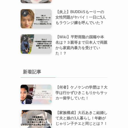
【炎上】BUDDiiSもーりーの
女性問題がヤバイ！一日に5人
もラウンジ嬢を呼んでいた？
【Wiki】平野雨龍の国籍や本
名は？３親等まで日本人で両親
から家庭内暴力を受けてい
た！？
新着記事
【何者】ケノケンの学歴は？大
学は行かずひきこもりからサッ
カー留学していた！
【家族構成】大石あきこ結婚し
て夫と娘の3人暮らし！年齢が
じゃりン子チエと同じとは？！