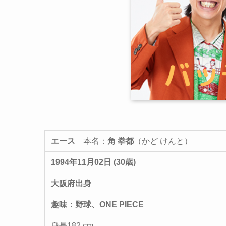
エース
本名：
角 拳都
（かど けんと）
1994年11月02日 (30歳)
大阪府出身
趣味：野球、ONE PIECE
身長182 cm