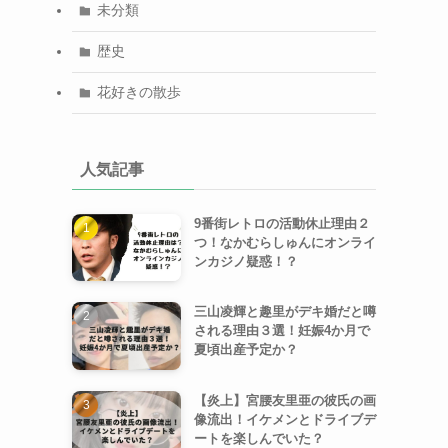
未分類
歴史
花好きの散歩
人気記事
9番街レトロの活動休止理由２
つ！なかむらしゅんにオンライ
ンカジノ疑惑！？
三山凌輝と趣里がデキ婚だと噂
される理由３選！妊娠4か月で
夏頃出産予定か？
【炎上】宮腰友里亜の彼氏の画
像流出！イケメンとドライブデ
ートを楽しんでいた？