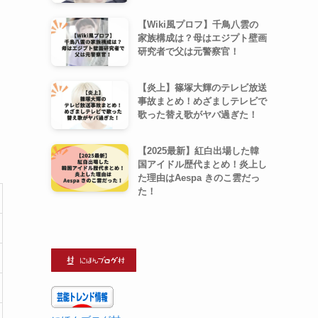
【Wiki風プロフ】千鳥八雲の
家族構成は？母はエジプト壁画
研究者で父は元警察官！
【炎上】篠塚大輝のテレビ放送
事故まとめ！めざましテレビで
歌った替え歌がヤバ過ぎた！
【2025最新】紅白出場した韓
国アイドル歴代まとめ！炎上し
た理由はAespa きのこ雲だっ
た！