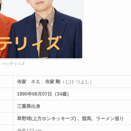
バッテリィズ
寺家
本名：
寺家 剛
（じけ つよし）
1990年08月07日（34歳）
三重県出身
草野球(上方ホンキッキーズ) 、競馬、ラーメン巡り
身長177 cm