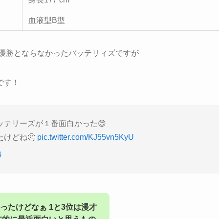
血液型B型
も優勝とならなかったバッテリィズですが
です！
テリーズが１番面白かった😊
けどね🤔
pic.twitter.com/KJ55vn5KyU
4
たけどなぁ 1と3位は漫才