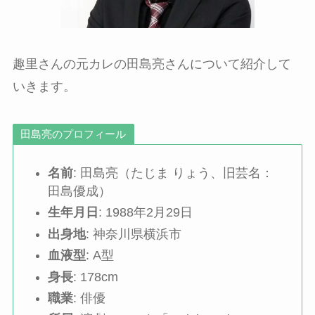
趣里さんの元カレの田島亮さんについて紹介して
いきます。
田島亮のプロフィール
名前
: 田島亮（たじま りょう、旧芸名：
田島優成）
生年月日
: 1988年2月29日
出身地
: 神奈川県横浜市
血液型
: A型
身長
: 178cm
職業
: 俳優