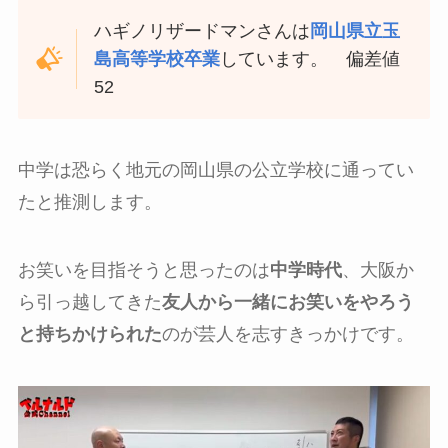
ハギノリザードマンさんは
岡山県立玉
島高等学校卒業
しています。 偏差値
52
中学は恐らく地元の岡山県の公立学校に通ってい
たと推測します。
お笑いを目指そうと思ったのは
中学時代
、大阪か
ら引っ越してきた
友人から一緒にお笑いをやろう
と持ちかけられた
のが芸人を志すきっかけです。