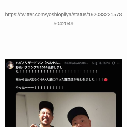
https://twitter.com/yoshiopiiya/status/192033221578
5042049