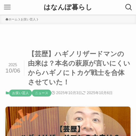
はなんぽ暮らし
ホーム
お笑い芸人
【芸歴】ハギノリザードマンの
由来は？本名の萩原が言いにくい
2025
10/06
からハギノにトカゲ戦士を合体
させていた！
2025年10月3日
2025年10月6日
お笑い芸人
ニュース