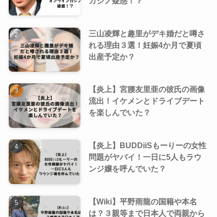
カジノ疑惑！？
三山凌輝と趣里がデキ婚だと噂さ
れる理由３選！妊娠4か月で夏頃
出産予定か？
【炎上】宮腰友里亜の彼氏の画像
流出！イケメンとドライブデート
を楽しんでいた？
【炎上】BUDDiiSもーりーの女性
問題がヤバイ！一日に5人もラウ
ンジ嬢を呼んでいた？
【Wiki】平野雨龍の国籍や本名
は？３親等まで日本人で両親から