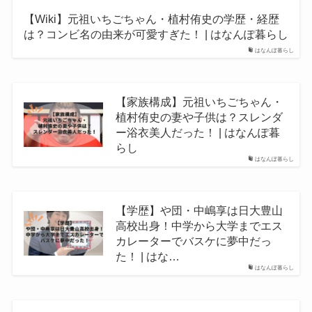
【Wiki】元祖いちごちゃん・植村侑史の学歴・経歴
は？コンビ名の由来が可愛すぎた！ | はなんぽ暮らし
はなんぽ暮らし
【家族構成】元祖いちごちゃん・
植村侑史の妻や子供は？スレンダ
ー浴衣美人だった！ | はなんぽ暮
らし
はなんぽ暮らし
【学歴】や団・中嶋享は日大豊山
高校出身！中学から大学までエス
カレーターでバスケに夢中だっ
た！ | はな…
はなんぽ暮らし