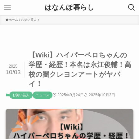
はなんぽ暮らし
ホーム
お笑い芸人
【Wiki】ハイパーペロちゃんの
学歴・経歴！本名は永江俊輔！高
2025
10/03
校の闇クレヨンアートがヤバ
イ！
2025年9月24日
2025年10月3日
お笑い芸人
ニュース