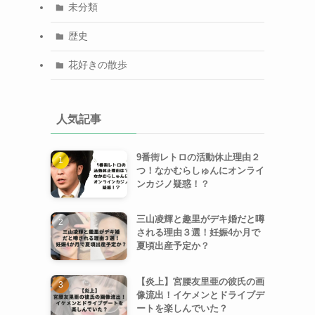
未分類
歴史
花好きの散歩
人気記事
9番街レトロの活動休止理由２
つ！なかむらしゅんにオンライ
ンカジノ疑惑！？
三山凌輝と趣里がデキ婚だと噂
される理由３選！妊娠4か月で
夏頃出産予定か？
【炎上】宮腰友里亜の彼氏の画
像流出！イケメンとドライブデ
ートを楽しんでいた？