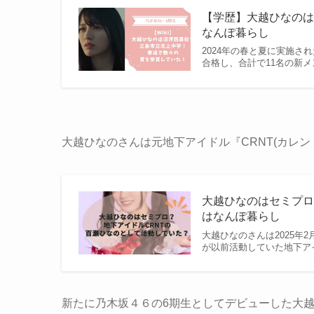
【学歴】大越ひなのは
なんぽ暮らし
2024年の春と夏に実施さ
合格し、合計で11名の新メ
大越ひなのさんは元地下アイドル『CRNT(カレ
大越ひなのはセミプロ
はなんぽ暮らし
大越ひなのさんは2025年
が以前活動していた地下ア
新たに乃木坂４６の6期生としてデビューした大