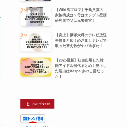
【Wiki風プロフ】千鳥八雲の
家族構成は？母はエジプト壁画
研究者で父は元警察官！
【炎上】篠塚大輝のテレビ放送
事故まとめ！めざましテレビで
歌った替え歌がヤバ過ぎた！
【2025最新】紅白出場した韓
国アイドル歴代まとめ！炎上し
た理由はAespa きのこ雲だっ
た！