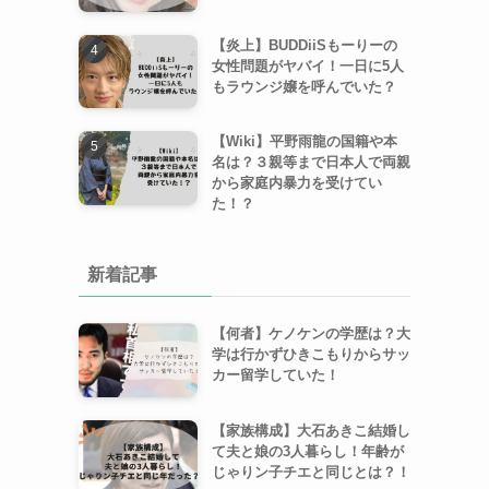
【炎上】BUDDiiSもーりーの
女性問題がヤバイ！一日に5人
もラウンジ嬢を呼んでいた？
【Wiki】平野雨龍の国籍や本
名は？３親等まで日本人で両親
から家庭内暴力を受けてい
た！？
新着記事
【何者】ケノケンの学歴は？大
学は行かずひきこもりからサッ
カー留学していた！
【家族構成】大石あきこ結婚し
て夫と娘の3人暮らし！年齢が
じゃりン子チエと同じとは？！