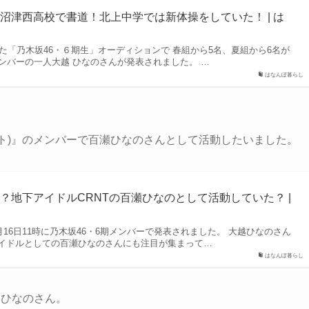
沼津西高校で書道！北上中学では新体操をしていた！ | は
れた「乃木坂46・６期生」オーディションで 春組から5名、夏組から6名が
ンバーの一人大越 ひなのさんが発表されました。 …
はなんぽ暮らし
ント)』のメンバーで百瀬ひなのさんとして活動したいました。
？地下アイドルCRNTの百瀬ひなのとして活動していた？ |
2月16日11時に乃木坂46・6期メンバーで発表されました。 大越ひなのさん
イドルとしての百瀬ひなのさんにも注目が集まって…
はなんぽ暮らし
越ひなのさん。