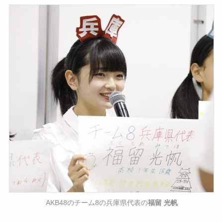
AKB48のチーム8の兵庫県代表の
福留 光帆