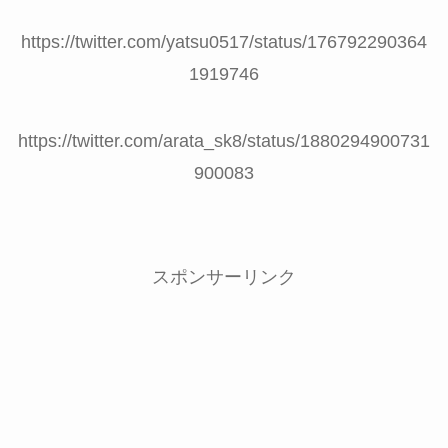
https://twitter.com/yatsu0517/status/176792290364
1919746
https://twitter.com/arata_sk8/status/1880294900731
900083
スポンサーリンク