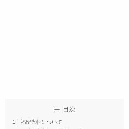
目次
福留光帆について