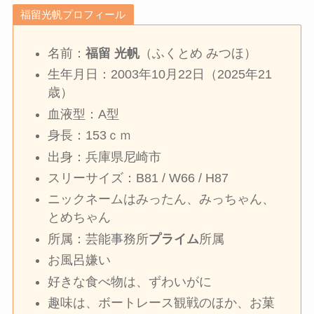
福留光帆プロフィール
名前：
福留 光帆
（ふくとめ みつほ）
生年月日：2003年10月22日（2025年21
歳）
血液型：A型
身長：153ｃｍ
出身：兵庫県尼崎市
スリーサイズ：B81 / W66 / H87
ニックネームはみったん、みっちゃん、
とめちゃん
所属：芸能事務所
プライム
所属
お風呂嫌い
好きな食べ物は、ずわいがに
趣味は、ボートレース観戦のほか、お菓