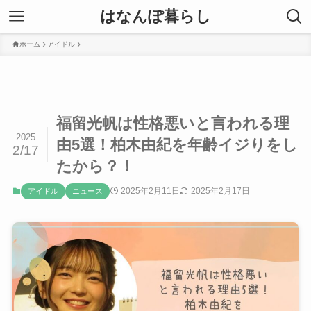
はなんぽ暮らし
ホーム
アイドル
福留光帆は性格悪いと言われる理
2025
由5選！柏木由紀を年齢イジりをし
2/17
たから？！
2025年2月11日
2025年2月17日
アイドル
ニュース