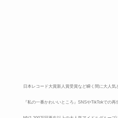
日本レコード大賞新人賞受賞など瞬く間に大人気となっ
『私の一番かわいいところ』SNSやTikTokでの
MV1,200万回再生以上の大人気アイドルグループ