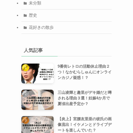
未分類
歴史
花好きの散歩
人気記事
9番街レトロの活動休止理由２
つ！なかむらしゅんにオンライ
ンカジノ疑惑！？
三山凌輝と趣里がデキ婚だと噂
される理由３選！妊娠4か月で
夏頃出産予定か？
【炎上】宮腰友里亜の彼氏の画
像流出！イケメンとドライブデ
ートを楽しんでいた？