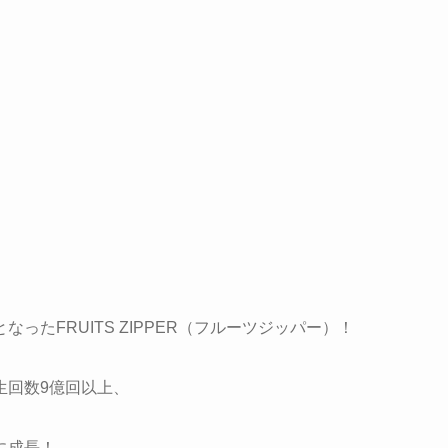
たFRUITS ZIPPER（フルーツジッパー）！
再生回数9億回以上、
に成長！