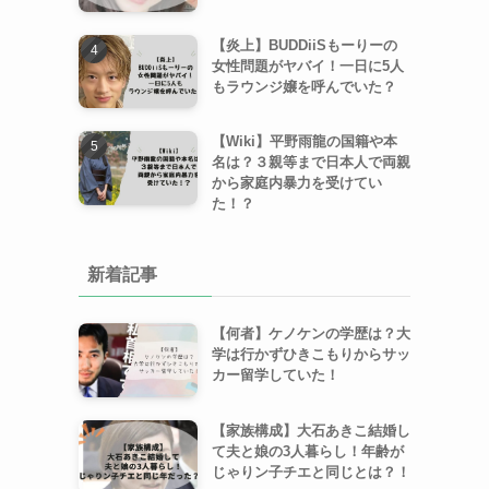
【炎上】BUDDiiSもーりーの
女性問題がヤバイ！一日に5人
もラウンジ嬢を呼んでいた？
【Wiki】平野雨龍の国籍や本
名は？３親等まで日本人で両親
から家庭内暴力を受けてい
た！？
新着記事
【何者】ケノケンの学歴は？大
学は行かずひきこもりからサッ
カー留学していた！
【家族構成】大石あきこ結婚し
て夫と娘の3人暮らし！年齢が
じゃりン子チエと同じとは？！