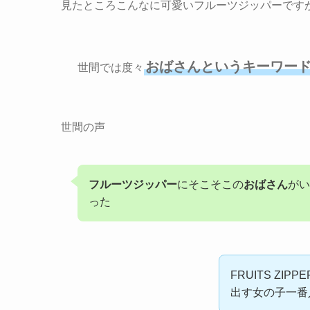
見たところこんなに可愛いフルーツジッパーです
おばさん
というキーワー
世間では度々
世間の声
フルーツジッパー
にそこそこの
おばさん
がい
った
FRUITS Z
出す女の子一番