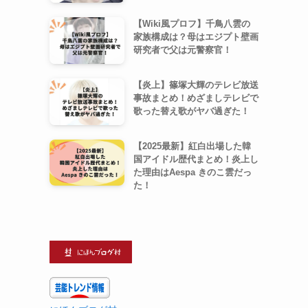
【Wiki風プロフ】千鳥八雲の
家族構成は？母はエジプト壁画
研究者で父は元警察官！
【炎上】篠塚大輝のテレビ放送
事故まとめ！めざましテレビで
歌った替え歌がヤバ過ぎた！
【2025最新】紅白出場した韓
国アイドル歴代まとめ！炎上し
た理由はAespa きのこ雲だっ
た！