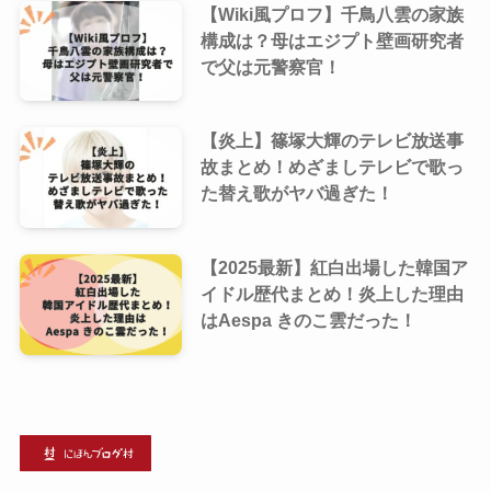
【Wiki風プロフ】千鳥八雲の家族
構成は？母はエジプト壁画研究者
で父は元警察官！
【炎上】篠塚大輝のテレビ放送事
故まとめ！めざましテレビで歌っ
た替え歌がヤバ過ぎた！
【2025最新】紅白出場した韓国ア
イドル歴代まとめ！炎上した理由
はAespa きのこ雲だった！