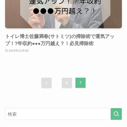
トイレ博士佐藤満春(サトミツ)の掃除術で運気アッ
プ！?年収約●●●万円越え？！必見掃除術
2024年12月3日
1
...
6
7