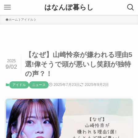
はなんぽ暮らし
ホーム
アイドル
【なぜ】山崎怜奈が嫌われる理由5
2025
選!偉そうで頭が悪いし笑顔が独特
9/02
の声？！
2025年7月23日
2025年9月2日
アイドル
ニュース