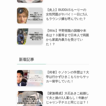
【炎上】BUDDiiSもーりーの
女性問題がヤバイ！一日に5人
もラウンジ嬢を呼んでいた？
【Wiki】平野雨龍の国籍や本
名は？３親等まで日本人で両親
から家庭内暴力を受けてい
た！？
新着記事
【何者】ケノケンの学歴は？大
学は行かずひきこもりからサッ
カー留学していた！
【家族構成】大石あきこ結婚し
て夫と娘の3人暮らし！年齢が
じゃりン子チエと同じとは？！