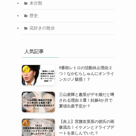
未分類
歴史
花好きの散歩
人気記事
9番街レトロの活動休止理由２
つ！なかむらしゅんにオンライ
ンカジノ疑惑！？
三山凌輝と趣里がデキ婚だと噂
される理由３選！妊娠4か月で
夏頃出産予定か？
【炎上】宮腰友里亜の彼氏の画
像流出！イケメンとドライブデ
ートを楽しんでいた？