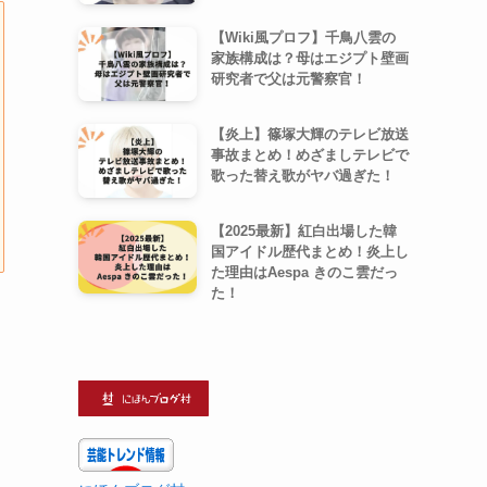
【Wiki風プロフ】千鳥八雲の
家族構成は？母はエジプト壁画
研究者で父は元警察官！
【炎上】篠塚大輝のテレビ放送
事故まとめ！めざましテレビで
歌った替え歌がヤバ過ぎた！
【2025最新】紅白出場した韓
国アイドル歴代まとめ！炎上し
た理由はAespa きのこ雲だっ
た！