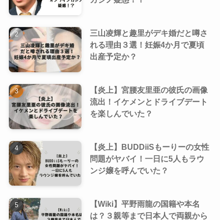
三山凌輝と趣里がデキ婚だと噂さ
れる理由３選！妊娠4か月で夏頃
出産予定か？
【炎上】宮腰友里亜の彼氏の画像
流出！イケメンとドライブデート
を楽しんでいた？
【炎上】BUDDiiSもーりーの女性
問題がヤバイ！一日に5人もラウ
ンジ嬢を呼んでいた？
【Wiki】平野雨龍の国籍や本名
は？３親等まで日本人で両親から