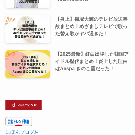
【炎上】篠塚大輝のテレビ放送事
故まとめ！めざましテレビで歌っ
た替え歌がヤバ過ぎた！
【2025最新】紅白出場した韓国ア
イドル歴代まとめ！炎上した理由
はAespa きのこ雲だった！
にほんブログ村