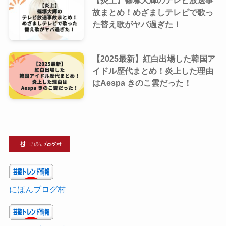
【炎上】篠塚大輝のテレビ放送事
故まとめ！めざましテレビで歌っ
た替え歌がヤバ過ぎた！
【2025最新】紅白出場した韓国ア
イドル歴代まとめ！炎上した理由
はAespa きのこ雲だった！
にほんブログ村