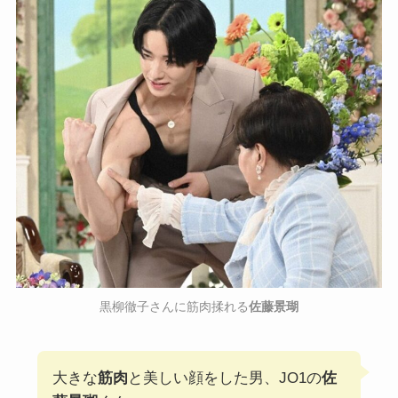
黒柳徹子さんに筋肉揉れる
佐藤景瑚
大きな
筋肉
と美しい顔をした男、JO1の
佐