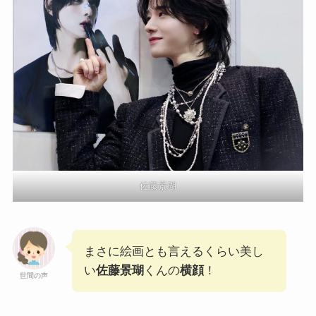
佐藤景瑚
まさに絵画とも言えるくらい美し
い
佐藤景瑚
くんの
横顔
！
世間の声