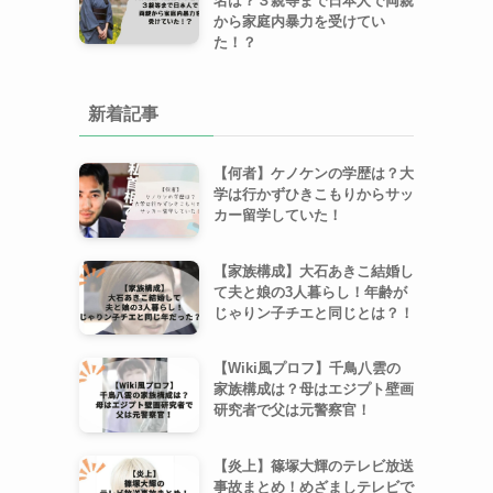
名は？３親等まで日本人で両親
から家庭内暴力を受けてい
た！？
新着記事
【何者】ケノケンの学歴は？大
学は行かずひきこもりからサッ
カー留学していた！
【家族構成】大石あきこ結婚し
て夫と娘の3人暮らし！年齢が
じゃりン子チエと同じとは？！
【Wiki風プロフ】千鳥八雲の
家族構成は？母はエジプト壁画
研究者で父は元警察官！
【炎上】篠塚大輝のテレビ放送
事故まとめ！めざましテレビで