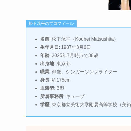
松下洸平のプロフィール
名前
: 松下洸平（Kouhei Matsushita）
生年月日
: 1987年3月6日
年齢
: 2025年7月時点で38歳
出身地
: 東京都
職業
: 俳優、シンガーソングライター
身長
: 約175cm
血液型
: B型
所属事務所
: キューブ
学歴
: 東京都立美術大学附属高等学校（美