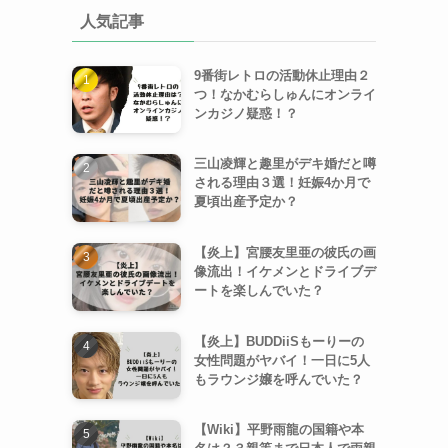
人気記事
9番街レトロの活動休止理由２
つ！なかむらしゅんにオンライ
ンカジノ疑惑！？
三山凌輝と趣里がデキ婚だと噂
される理由３選！妊娠4か月で
夏頃出産予定か？
【炎上】宮腰友里亜の彼氏の画
像流出！イケメンとドライブデ
ートを楽しんでいた？
【炎上】BUDDiiSもーりーの
女性問題がヤバイ！一日に5人
もラウンジ嬢を呼んでいた？
【Wiki】平野雨龍の国籍や本