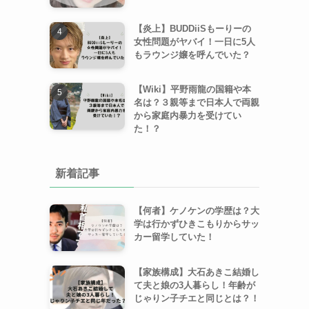
【炎上】BUDDiiSもーりーの
女性問題がヤバイ！一日に5人
もラウンジ嬢を呼んでいた？
【Wiki】平野雨龍の国籍や本
名は？３親等まで日本人で両親
から家庭内暴力を受けてい
た！？
新着記事
【何者】ケノケンの学歴は？大
学は行かずひきこもりからサッ
カー留学していた！
【家族構成】大石あきこ結婚し
て夫と娘の3人暮らし！年齢が
じゃりン子チエと同じとは？！