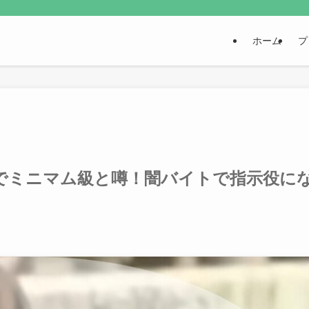
ホーム
プ
でミニマム級と噂！闇バイトで指示役に