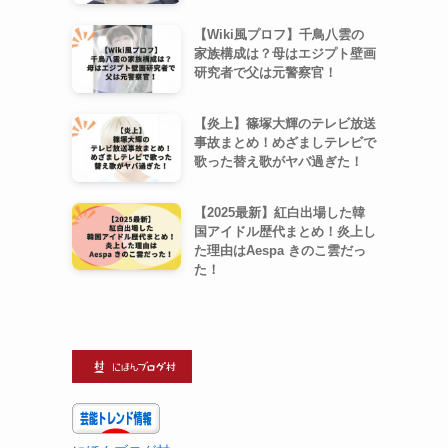
【Wiki風プロフ】千鳥八雲の
家族構成は？母はエジプト壁画
研究者で父は元警察官！
【炎上】篠塚大輝のテレビ放送
事故まとめ！めざましテレビで
歌った替え歌がヤバ過ぎた！
【2025最新】紅白出場した韓
国アイドル歴代まとめ！炎上し
た理由はAespa きのこ雲だっ
た！