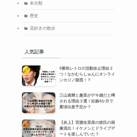
未分類
歴史
花好きの散歩
人気記事
9番街レトロの活動休止理由２
つ！なかむらしゅんにオンライ
ンカジノ疑惑！？
三山凌輝と趣里がデキ婚だと噂
される理由３選！妊娠4か月で
夏頃出産予定か？
【炎上】宮腰友里亜の彼氏の画
像流出！イケメンとドライブデ
ートを楽しんでいた？