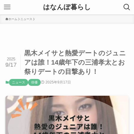
はなんぽ暮らし
ホーム
ニュース
黒木メイサと熱愛デートのジュニ
2025
アは誰！14歳年下の三浦孝太とお
9/17
祭りデートの目撃あり！
2025年9月17日
ニュース
俳優