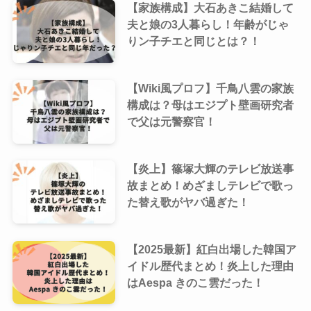
【家族構成】大石あきこ結婚して
夫と娘の3人暮らし！年齢がじゃ
りン子チエと同じとは？！
【Wiki風プロフ】千鳥八雲の家族
構成は？母はエジプト壁画研究者
で父は元警察官！
【炎上】篠塚大輝のテレビ放送事
故まとめ！めざましテレビで歌っ
た替え歌がヤバ過ぎた！
【2025最新】紅白出場した韓国ア
イドル歴代まとめ！炎上した理由
はAespa きのこ雲だった！