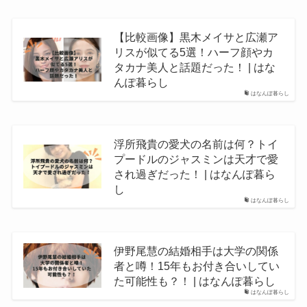
【比較画像】黒木メイサと広瀬ア
リスが似てる5選！ハーフ顔やカ
タカナ美人と話題だった！ | はな
んぽ暮らし
はなんぽ暮らし
浮所飛貴の愛犬の名前は何？トイ
プードルのジャスミンは天才で愛
され過ぎだった！ | はなんぽ暮ら
し
はなんぽ暮らし
伊野尾慧の結婚相手は大学の関係
者と噂！15年もお付き合いしてい
た可能性も？！ | はなんぽ暮らし
はなんぽ暮らし