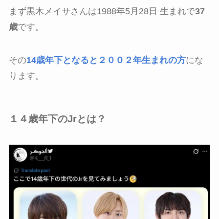
まず黒木メイサさんは1988年5月28日 生まれで
37
歳
です。
その
14歳年下となると２００２年生まれの方
にな
ります。
１４歳年下のJrとは？