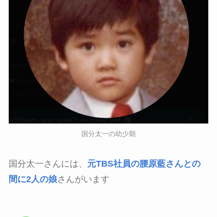
国分太一の幼少期
国分太一さんには、
元TBS社員の腰原藍さんとの
間に2人の娘
さんがいます