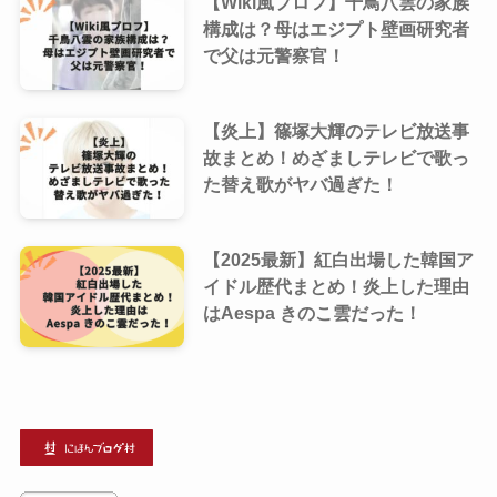
【Wiki風プロフ】千鳥八雲の家族
構成は？母はエジプト壁画研究者
で父は元警察官！
【炎上】篠塚大輝のテレビ放送事
故まとめ！めざましテレビで歌っ
た替え歌がヤバ過ぎた！
【2025最新】紅白出場した韓国ア
イドル歴代まとめ！炎上した理由
はAespa きのこ雲だった！