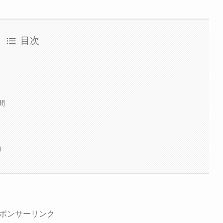
目次
間
噂
ポンサーリンク