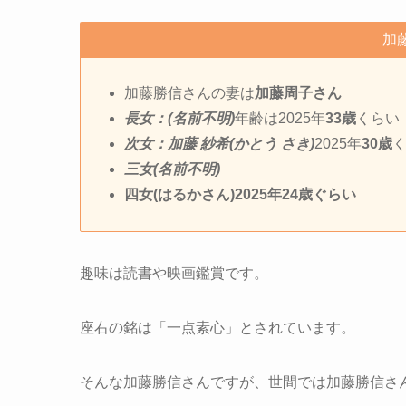
加
加藤勝信さんの妻は
加藤周子さん
長女：(名前不明)
年齢は2025年
33歳
くらい
次女：加藤 紗希(かとう さき)
2025年
30歳
三女(名前不明)
四女(はるかさん)2025年24歳ぐらい
趣味は読書や映画鑑賞です。
座右の銘は「一点素心」とされています。
そんな加藤勝信さんですが、世間では加藤勝信さ