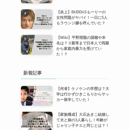
【炎上】BUDDiiSもーりーの
女性問題がヤバイ！一日に5人
もラウンジ嬢を呼んでいた？
【Wiki】平野雨龍の国籍や本
名は？３親等まで日本人で両親
から家庭内暴力を受けてい
た！？
新着記事
【何者】ケノケンの学歴は？大
学は行かずひきこもりからサッ
カー留学していた！
【家族構成】大石あきこ結婚し
て夫と娘の3人暮らし！年齢が
じゃりン子チエと同じとは？！