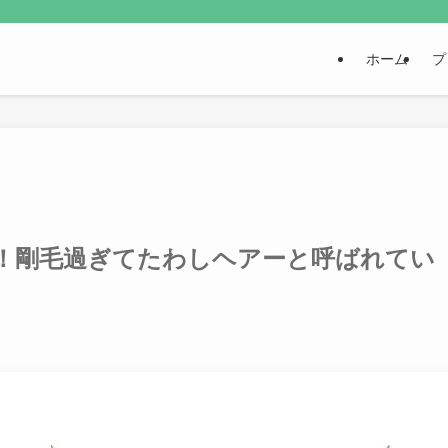
ホーム
プ
！剛毛過ぎてたわしヘアーと呼ばれてい