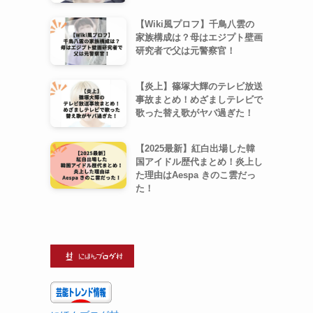
【Wiki風プロフ】千鳥八雲の
家族構成は？母はエジプト壁画
研究者で父は元警察官！
【炎上】篠塚大輝のテレビ放送
事故まとめ！めざましテレビで
歌った替え歌がヤバ過ぎた！
【2025最新】紅白出場した韓
国アイドル歴代まとめ！炎上し
た理由はAespa きのこ雲だっ
た！