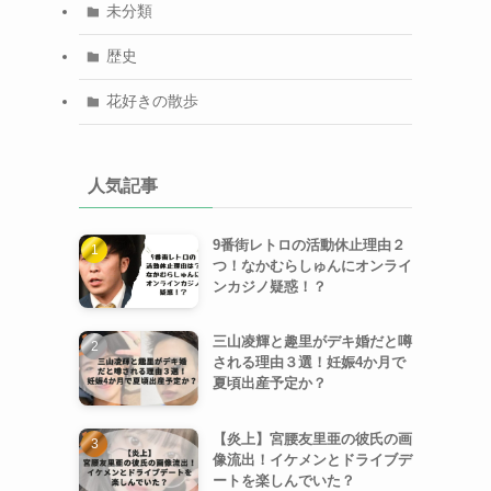
未分類
歴史
花好きの散歩
人気記事
9番街レトロの活動休止理由２
つ！なかむらしゅんにオンライ
ンカジノ疑惑！？
三山凌輝と趣里がデキ婚だと噂
される理由３選！妊娠4か月で
夏頃出産予定か？
【炎上】宮腰友里亜の彼氏の画
像流出！イケメンとドライブデ
ートを楽しんでいた？