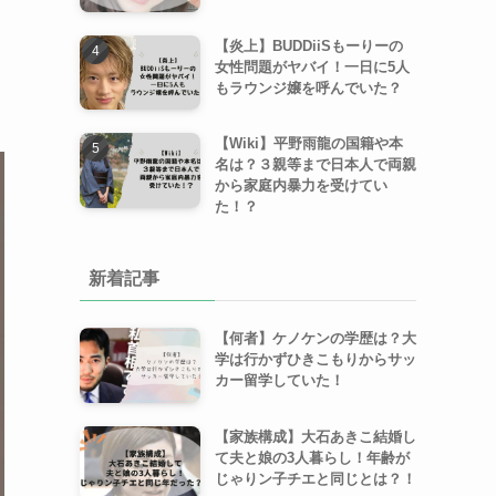
【炎上】BUDDiiSもーりーの
女性問題がヤバイ！一日に5人
もラウンジ嬢を呼んでいた？
【Wiki】平野雨龍の国籍や本
名は？３親等まで日本人で両親
から家庭内暴力を受けてい
た！？
新着記事
【何者】ケノケンの学歴は？大
学は行かずひきこもりからサッ
カー留学していた！
【家族構成】大石あきこ結婚し
て夫と娘の3人暮らし！年齢が
じゃりン子チエと同じとは？！