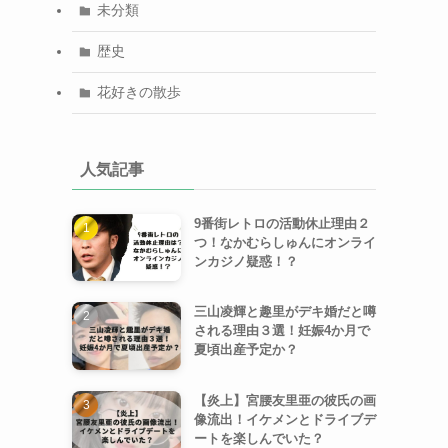
未分類
歴史
花好きの散歩
人気記事
9番街レトロの活動休止理由２
つ！なかむらしゅんにオンライ
ンカジノ疑惑！？
三山凌輝と趣里がデキ婚だと噂
される理由３選！妊娠4か月で
夏頃出産予定か？
【炎上】宮腰友里亜の彼氏の画
像流出！イケメンとドライブデ
ートを楽しんでいた？