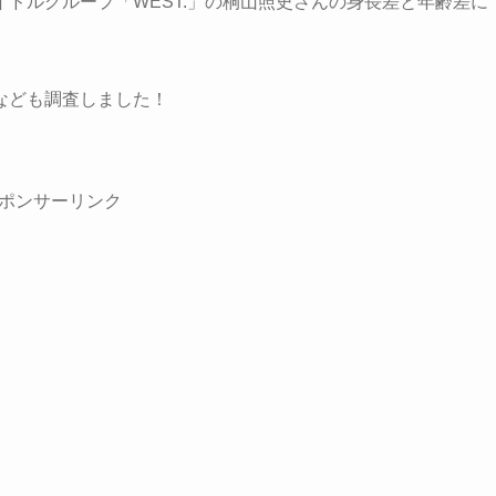
ドルグループ「WEST.」の桐山照史さんの身長差と年齢差に
なども調査しました！
ポンサーリンク