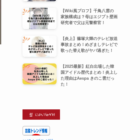
【Wiki風プロフ】千鳥八雲の
家族構成は？母はエジプト壁画
研究者で父は元警察官！
【炎上】篠塚大輝のテレビ放送
事故まとめ！めざましテレビで
歌った替え歌がヤバ過ぎた！
【2025最新】紅白出場した韓
国アイドル歴代まとめ！炎上し
た理由はAespa きのこ雲だっ
た！