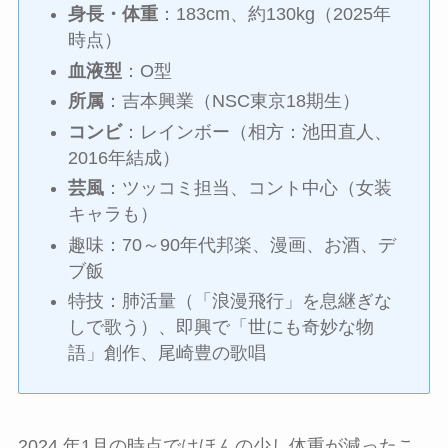
身長・体重
：183cm、約130kg（2025年
時点）
血液型
：O型
所属
：吉本興業（NSC東京18期生）
コンビ
：レインボー（相方：池田直人、
2016年結成）
芸風
：ツッコミ担当、コント中心（女装
キャラも）
趣味：70～90年代邦楽、漫画、お酒、デ
ブ飯
特技：肺活量（「浪漫飛行」を息継ぎな
しで歌う）、即興で「世にも奇妙な物
語」創作、尾崎豊の歌唱
2024 年1月の時点ではほんの少し体重が減ったこ