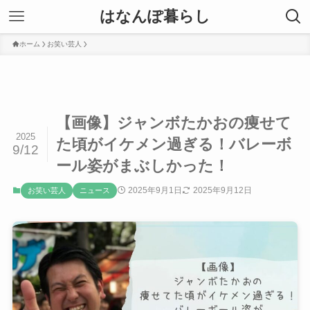
はなんぽ暮らし
ホーム
お笑い芸人
【画像】ジャンボたかおの痩せて
2025
た頃がイケメン過ぎる！バレーボ
9/12
ール姿がまぶしかった！
2025年9月1日
2025年9月12日
お笑い芸人
ニュース