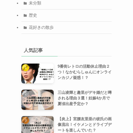
未分類
歴史
花好きの散歩
人気記事
9番街レトロの活動休止理由２
つ！なかむらしゅんにオンライ
ンカジノ疑惑！？
三山凌輝と趣里がデキ婚だと噂
される理由３選！妊娠4か月で
夏頃出産予定か？
【炎上】宮腰友里亜の彼氏の画
像流出！イケメンとドライブデ
ートを楽しんでいた？