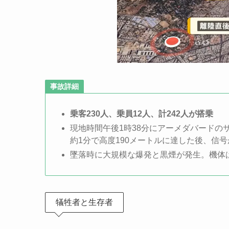
事故詳細
乗客230人、乗員12人、計242人が搭乗
現地時間午後1時38分にアーメダバード
約1分で高度190メートルに達した後、信
墜落時に大規模な爆発と黒煙が発生。機体
犠牲者と生存者