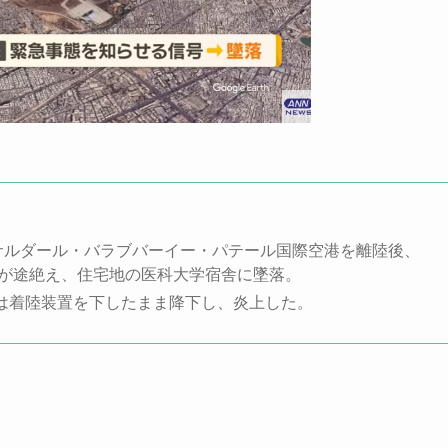
のサルダール・バラブバーイー・パテール国際空港を離陸後、
号が途絶え、住宅地の医科大学宿舎に墜落。
は着陸装置を下したまま降下し、炎上した。