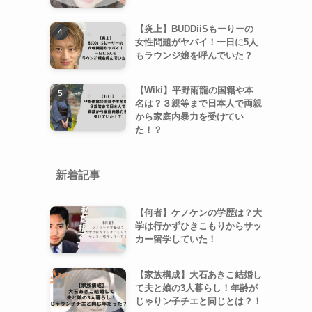
【炎上】BUDDiiSもーりーの
女性問題がヤバイ！一日に5人
もラウンジ嬢を呼んでいた？
【Wiki】平野雨龍の国籍や本
名は？３親等まで日本人で両親
から家庭内暴力を受けてい
た！？
新着記事
【何者】ケノケンの学歴は？大
学は行かずひきこもりからサッ
カー留学していた！
【家族構成】大石あきこ結婚し
て夫と娘の3人暮らし！年齢が
じゃりン子チエと同じとは？！