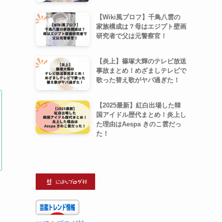
【Wiki風プロフ】千鳥八雲の
家族構成は？母はエジプト壁画
研究者で父は元警察官！
【炎上】篠塚大輝のテレビ放送
事故まとめ！めざましテレビで
歌った替え歌がヤバ過ぎた！
【2025最新】紅白出場した韓
国アイドル歴代まとめ！炎上し
た理由はAespa きのこ雲だっ
た！