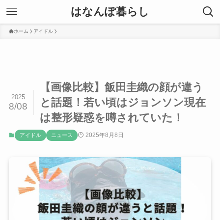
はなんぽ暮らし
ホーム
アイドル
【画像比較】飯田圭織の顔が違う
2025
と話題！若い頃はジョンソン現在
8/08
は整形疑惑を噂されていた！
2025年8月8日
アイドル
ニュース