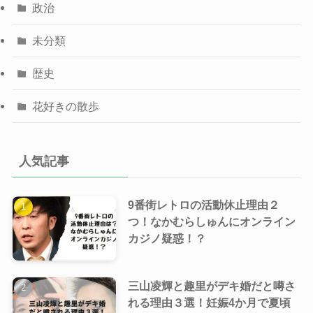
政治
未分類
歴史
花好きの散歩
人気記事
9番街レトロの活動休止理由２
つ！なかむらしゅんにオンライン
カジノ疑惑！？
三山凌輝と趣里がデキ婚だと噂さ
れる理由３選！妊娠4か月で夏頃