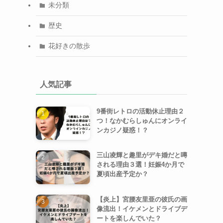
未分類
歴史
花好きの散歩
人気記事
9番街レトロの活動休止理由２
つ！なかむらしゅんにオンライ
ンカジノ疑惑！？
三山凌輝と趣里がデキ婚だと噂
される理由３選！妊娠4か月で
夏頃出産予定か？
【炎上】宮腰友里亜の彼氏の画
像流出！イケメンとドライブデ
ートを楽しんでいた？