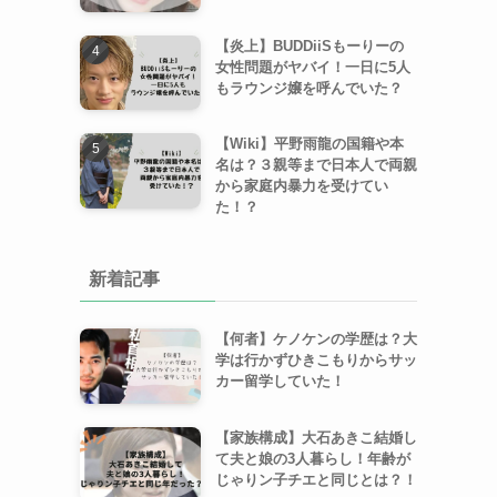
【炎上】BUDDiiSもーりーの
女性問題がヤバイ！一日に5人
もラウンジ嬢を呼んでいた？
【Wiki】平野雨龍の国籍や本
名は？３親等まで日本人で両親
から家庭内暴力を受けてい
た！？
新着記事
【何者】ケノケンの学歴は？大
学は行かずひきこもりからサッ
カー留学していた！
【家族構成】大石あきこ結婚し
て夫と娘の3人暮らし！年齢が
じゃりン子チエと同じとは？！