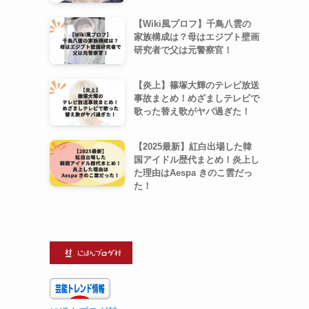
【Wiki風プロフ】千鳥八雲の
家族構成は？母はエジプト壁画
研究者で父は元警察官！
【炎上】篠塚大輝のテレビ放送
事故まとめ！めざましテレビで
歌った替え歌がヤバ過ぎた！
【2025最新】紅白出場した韓
国アイドル歴代まとめ！炎上し
た理由はAespa きのこ雲だっ
た！