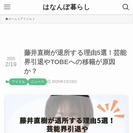
はなんぽ暮らし
ホーム
アイドル
藤井直樹が退所する理由5選！芸能
2025
界引退やTOBEへの移籍が原因
2/19
か？
2025年2月19日
アイドル
ニュース