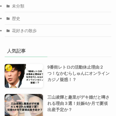
未分類
歴史
花好きの散歩
人気記事
9番街レトロの活動休止理由２
つ！なかむらしゅんにオンライン
カジノ疑惑！？
三山凌輝と趣里がデキ婚だと噂さ
れる理由３選！妊娠4か月で夏頃
出産予定か？