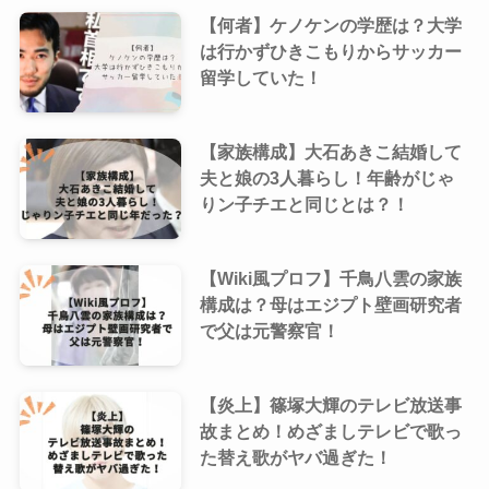
【何者】ケノケンの学歴は？大学
は行かずひきこもりからサッカー
留学していた！
【家族構成】大石あきこ結婚して
夫と娘の3人暮らし！年齢がじゃ
りン子チエと同じとは？！
【Wiki風プロフ】千鳥八雲の家族
構成は？母はエジプト壁画研究者
で父は元警察官！
【炎上】篠塚大輝のテレビ放送事
故まとめ！めざましテレビで歌っ
た替え歌がヤバ過ぎた！