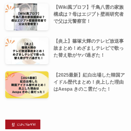
【Wiki風プロフ】千鳥八雲の家族
構成は？母はエジプト壁画研究者
で父は元警察官！
【炎上】篠塚大輝のテレビ放送事
故まとめ！めざましテレビで歌っ
た替え歌がヤバ過ぎた！
【2025最新】紅白出場した韓国ア
イドル歴代まとめ！炎上した理由
はAespa きのこ雲だった！