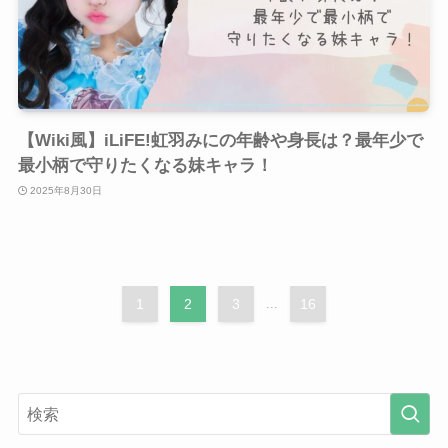
【Wiki風】iLiFE!虹羽みにの年齢や身長は？最年少で
最小柄で守りたくなる妹キャラ！
2025年8月30日
1
2
3
...
16