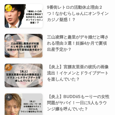
9番街レトロの活動休止理由２
つ！なかむらしゅんにオンライン
カジノ疑惑！？
三山凌輝と趣里がデキ婚だと噂さ
れる理由３選！妊娠4か月で夏頃
出産予定か？
【炎上】宮腰友里亜の彼氏の画像
流出！イケメンとドライブデート
を楽しんでいた？
【炎上】BUDDiiSもーりーの女性
問題がヤバイ！一日に5人もラウ
ンジ嬢を呼んでいた？