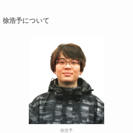
徐浩予について
徐浩予