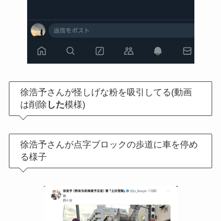
徐浩予さんが怪しげな粉を吸引してる(動画
は削除
した
模様)
徐浩予さんが点字ブロックの歩道に車を停め
る様子