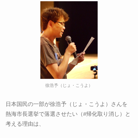
徐浩予（じょ・こうよ）
日本国民の一部が徐浩予（じょ・こうよ）さんを
熱海市長選挙で落選させたい（#帰化取り消し）と
考える理由は、