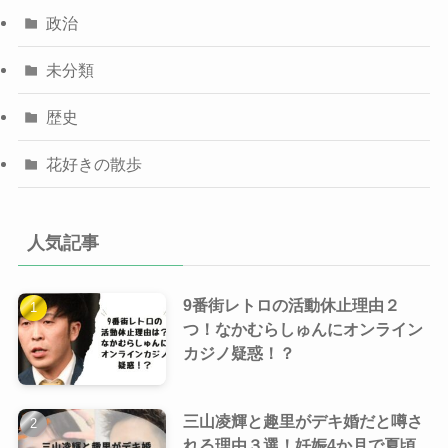
政治
未分類
歴史
花好きの散歩
人気記事
9番街レトロの活動休止理由２
つ！なかむらしゅんにオンライン
カジノ疑惑！？
三山凌輝と趣里がデキ婚だと噂さ
れる理由３選！妊娠4か月で夏頃