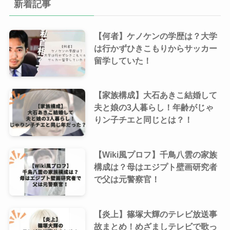
新着記事
【何者】ケノケンの学歴は？大学
は行かずひきこもりからサッカー
留学していた！
【家族構成】大石あきこ結婚して
夫と娘の3人暮らし！年齢がじゃ
りン子チエと同じとは？！
【Wiki風プロフ】千鳥八雲の家族
構成は？母はエジプト壁画研究者
で父は元警察官！
【炎上】篠塚大輝のテレビ放送事
故まとめ！めざましテレビで歌っ